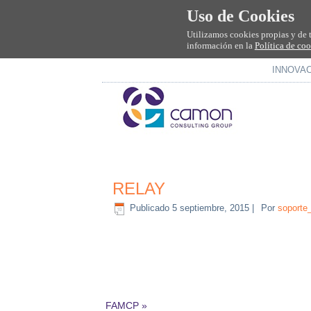
Uso de Cookies
Utilizamos cookies propias y de 
información en la
Política de co
INNOVA
RELAY
Publicado
5 septiembre, 2015
|
Por
soporte
FAMCP
»