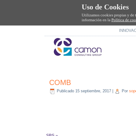
Uso de Cookies
Utilizamos cookies propias y de 
información en la
Política de co
INNOVA
COMB
Publicado
15 septiembre, 2017
|
Por
sop
SBS
»